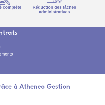
té complète
Réduction des tâches
administratives
ntrats
e
gements
 grâce à Atheneo Gestion