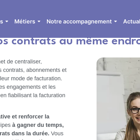
és
Métiers
Notre accompagnement
Actual
de Contrats
centralisez et 
os contrats au même endro
t de centraliser,
s contrats, abonnements et
 leur mode de facturation.
les engagements et les
 fiabilisant la facturation
tive et renforcer la
uipes
à gagner du temps,
trats dans la durée.
Vous