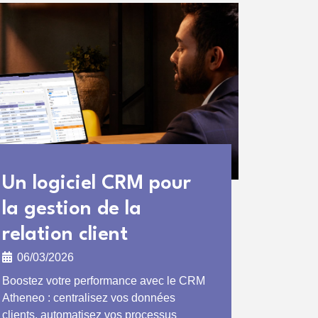
Un logiciel CRM pour
la gestion de la
relation client
06/03/2026
Boostez votre performance avec le CRM
Atheneo : centralisez vos données
clients, automatisez vos processus